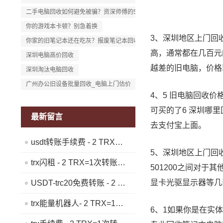
二手电脑回收如何避免被骗？资深师傅的5条忠告
你的游戏本卡顿？别急着换
3、深圳地区上门回
你家的旧笔记本还在吃灰？报废笔记本回收平台给出好价！
高，通常都在几百元
深圳电脑高价回收
越差的旧电脑，价格
深圳淘汰电脑回收
广州办公旧设备批量回收_电脑上门估价
4、5 旧电脑回收
可买的了6 深圳哪
最新留言
去支付宝上面。
usdt转账手续费 - 2 TRX=1次转账次数 直接节省80%!无视对方有没有U或者是否交易所,低于 2 TRX的都是钓鱼的骗子- 复制地址【THXfhfV6ThhYzt7d8mm4KL3dE5LWBbwb3s】转 2 TRX即可0手续费转账!TG机器人: @jzzTRXbot 官网: https://jzztrx.com
5、深圳地区上门回收
trx闪租 - 2 TRX=1次转账次数 直接节省80%!无视对方有没有U或者是否交易所,低于 2 TRX的都是钓鱼的骗子- 复制地址【THXfhfV6ThhYzt7d8mm4KL3dE5LWBbwb3s】转 2 TRX即可0手续费转账!TG机器人: @jzzTRXbot 官网: https://jzztrx.com
501200之间对
显卡光驱显示器等几
USDT-trc20免费转账 - 2 TRX=1次转账次数 直接节省80%!无视对方有没有U或者是否交易所,低于 2 TRX的都是钓鱼的骗子- 复制地址【THXfhfV6ThhYzt7d8mm4KL3dE5LWBbwb3s】转 2 TRX即可0手续费转账!TG机器人: @jzzTRXbot 官网: https://jzztrx.com
trx能量机器人- 2 TRX=1次转账次数 直接节省80%!无视对方有没有U或者是否交易所,低于 2 TRX的都是钓鱼的骗子- 复制地址【THXfhfV6ThhYzt7d8mm4KL3dE5LWBbwb3s】转 2 TRX即可0手续费转账!TG机器人: @jzzTRXbot 官网: https://jzztrx.com
6、1如果你是在实