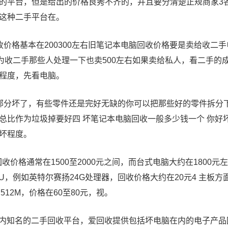
的平台，但是给出的价格良莠不齐的，并且要分清楚正规商家3
这种二手平台在。
收价格基本在200300左右旧笔记本电脑回收价格要是卖给收二手
因为收二手那些人处理一下也卖500左右如果卖给私人，看二手的
程度，先看电脑。
部分坏了，有些零件还是完好无缺的你可以把那些好的零件拆分
总比作为垃圾掉要好四 坏笔记本电脑回收一般多少钱一个 你好
坏程度。
回收价格通常在1500至2000元之间，而台式电脑大约在1800
CPU，例如英特尔赛扬24G处理器，回收价格大约在20元4 主板方
 512M，价格在60至80元，视。
为国内知名的二手回收平台，爱回收提供包括坏电脑在内的电子产品