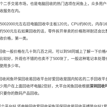
个二手交易市场，也是电脑回收的热门选项在闲鱼上，众多用户
收服务在内。
5002000元左右旧电脑回收中主板120元，CPU约80元，内存1
约500元左右如果回收的话，零件拆开单卖的价格败祥耐还会
收价格，第一类。
脑回收一般价格在几十到几百之间，可以到58同城上了解一下价格
比较好，外观也不错的也卖不了500块了，一般这种笔记本处理
使用多少年。
爱回收闲鱼环保回收易回收平台好爱回收是国内知名的二手回收
少用户在上面回收坏电脑2您好，大平台闲鱼回收根据
深圳回收
只要你的数码产品回收。
收哪个平台好 坏电脑回收爱回收闲鱼环保回收易回收平搏简台好