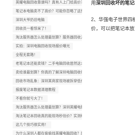
英耀电脑回收靠谱吗？真有人上门给高价？
用
深圳回收坏的笔记
笔记本电脑卖不了高价？可能你忽略了这些细节
2、华强电子世界四
深圳大爷扔旧电脑
价，可以把笔记本放
回收员一看惊呆了！
淘汰服务器怎么处理最划算？服务器回收方案推荐
实拍：深圳电脑回收现场报价曝光
全程无套路！
老笔记本还能卖钱？二手电脑回收居然这么值钱！
卖给谁最划算？你真的了解深圳电脑回收行情？
回收市场乱象：深圳某商家现场被拆穿低价套路！
报废笔记本数据清理教程
不看你就亏大了！
淘汰服务器怎么处理最划算？深圳英耀电脑回收方案推荐
淘汰笔记本回收真的能现场秒估价？实测结果公布
这几个技巧很实用！
为什么深圳人都在偷偷找英耀电脑回收？原来是因为这个